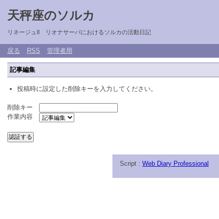
天秤座のソルカ
リネージュII リオナサーバにおけるソルカの活動日記
戻る
RSS
管理者用
記事編集
投稿時に設定した削除キーを入力してください。
削除キー
作業内容
Script :
Web Diary Professional