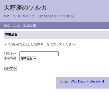
天秤座のソルカ
リネージュII リオナサーバにおけるソルカの活動日記
戻る
RSS
管理者用
記事編集
投稿時に設定した削除キーを入力してください。
削除キー
作業内容
Script :
Web Diary Professional