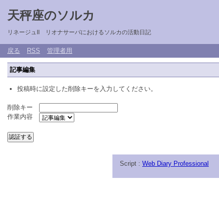
天秤座のソルカ
リネージュII リオナサーバにおけるソルカの活動日記
戻る
RSS
管理者用
記事編集
投稿時に設定した削除キーを入力してください。
削除キー
作業内容
Script :
Web Diary Professional