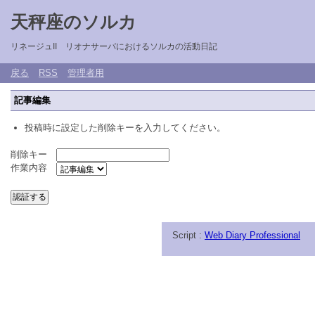
天秤座のソルカ
リネージュII リオナサーバにおけるソルカの活動日記
戻る
RSS
管理者用
記事編集
投稿時に設定した削除キーを入力してください。
削除キー
作業内容
Script :
Web Diary Professional