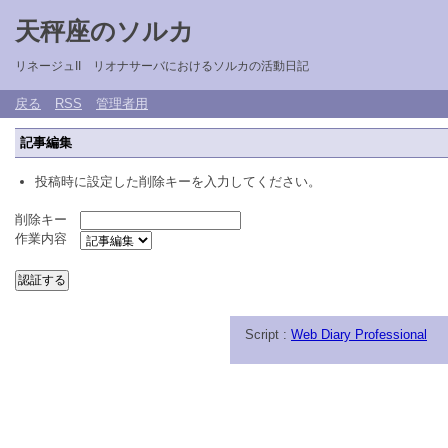
天秤座のソルカ
リネージュII リオナサーバにおけるソルカの活動日記
戻る
RSS
管理者用
記事編集
投稿時に設定した削除キーを入力してください。
削除キー
作業内容
Script :
Web Diary Professional