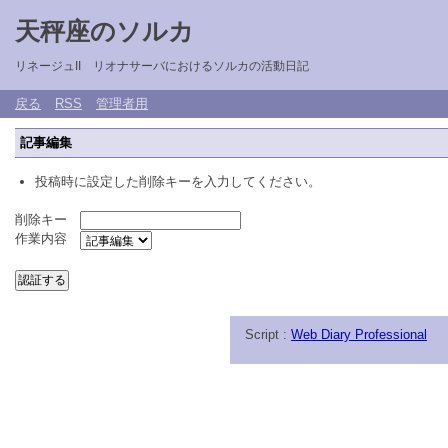
天秤座のソルカ
リネージュII リオナサーバにおけるソルカの活動日記
戻る
RSS
管理者用
記事編集
投稿時に設定した削除キーを入力してください。
削除キー
作業内容
Script :
Web Diary Professional