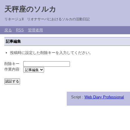
天秤座のソルカ
リネージュII リオナサーバにおけるソルカの活動日記
戻る
RSS
管理者用
記事編集
投稿時に設定した削除キーを入力してください。
削除キー
作業内容
Script :
Web Diary Professional