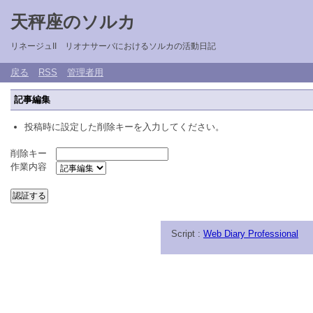
天秤座のソルカ
リネージュII リオナサーバにおけるソルカの活動日記
戻る
RSS
管理者用
記事編集
投稿時に設定した削除キーを入力してください。
削除キー
作業内容
Script :
Web Diary Professional