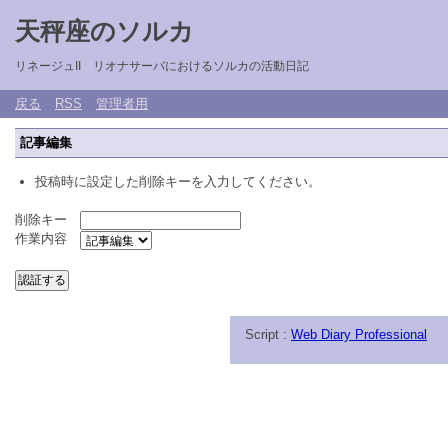
天秤座のソルカ
リネージュII リオナサーバにおけるソルカの活動日記
戻る
RSS
管理者用
記事編集
投稿時に設定した削除キーを入力してください。
削除キー
作業内容
Script :
Web Diary Professional