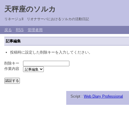
天秤座のソルカ
リネージュII リオナサーバにおけるソルカの活動日記
戻る
RSS
管理者用
記事編集
投稿時に設定した削除キーを入力してください。
削除キー
作業内容
Script :
Web Diary Professional