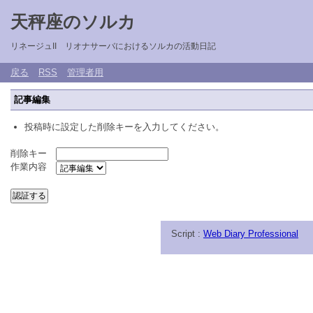
天秤座のソルカ
リネージュII リオナサーバにおけるソルカの活動日記
戻る
RSS
管理者用
記事編集
投稿時に設定した削除キーを入力してください。
削除キー
作業内容
Script :
Web Diary Professional