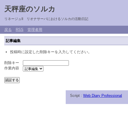
天秤座のソルカ
リネージュII リオナサーバにおけるソルカの活動日記
戻る
RSS
管理者用
記事編集
投稿時に設定した削除キーを入力してください。
削除キー
作業内容
Script :
Web Diary Professional