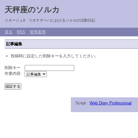
天秤座のソルカ
リネージュII リオナサーバにおけるソルカの活動日記
戻る
RSS
管理者用
記事編集
投稿時に設定した削除キーを入力してください。
削除キー
作業内容
Script :
Web Diary Professional