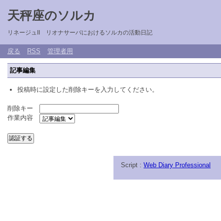
天秤座のソルカ
リネージュII リオナサーバにおけるソルカの活動日記
戻る
RSS
管理者用
記事編集
投稿時に設定した削除キーを入力してください。
削除キー
作業内容
Script :
Web Diary Professional