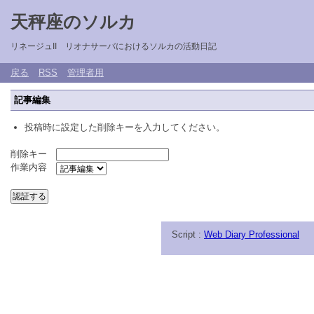
天秤座のソルカ
リネージュII リオナサーバにおけるソルカの活動日記
戻る
RSS
管理者用
記事編集
投稿時に設定した削除キーを入力してください。
削除キー
作業内容
Script :
Web Diary Professional