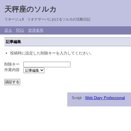
天秤座のソルカ
リネージュII リオナサーバにおけるソルカの活動日記
戻る
RSS
管理者用
記事編集
投稿時に設定した削除キーを入力してください。
削除キー
作業内容
Script :
Web Diary Professional