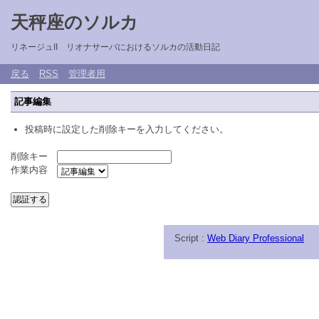
天秤座のソルカ
リネージュII リオナサーバにおけるソルカの活動日記
戻る
RSS
管理者用
記事編集
投稿時に設定した削除キーを入力してください。
削除キー
作業内容
Script :
Web Diary Professional