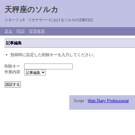
天秤座のソルカ
リネージュII リオナサーバにおけるソルカの活動日記
戻る
RSS
管理者用
記事編集
投稿時に設定した削除キーを入力してください。
削除キー
作業内容
Script :
Web Diary Professional