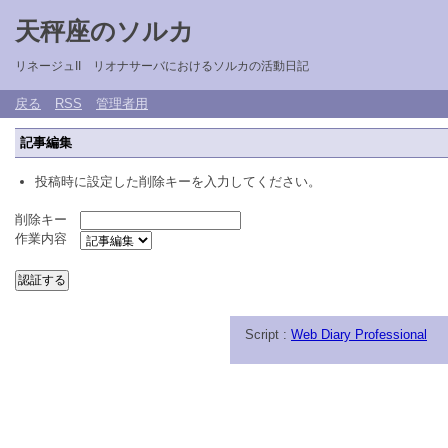
天秤座のソルカ
リネージュII リオナサーバにおけるソルカの活動日記
戻る
RSS
管理者用
記事編集
投稿時に設定した削除キーを入力してください。
削除キー
作業内容
Script :
Web Diary Professional