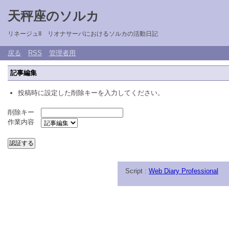
天秤座のソルカ
リネージュII リオナサーバにおけるソルカの活動日記
戻る
RSS
管理者用
記事編集
投稿時に設定した削除キーを入力してください。
削除キー
作業内容
Script :
Web Diary Professional