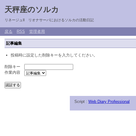
天秤座のソルカ
リネージュII リオナサーバにおけるソルカの活動日記
戻る
RSS
管理者用
記事編集
投稿時に設定した削除キーを入力してください。
削除キー
作業内容
Script :
Web Diary Professional