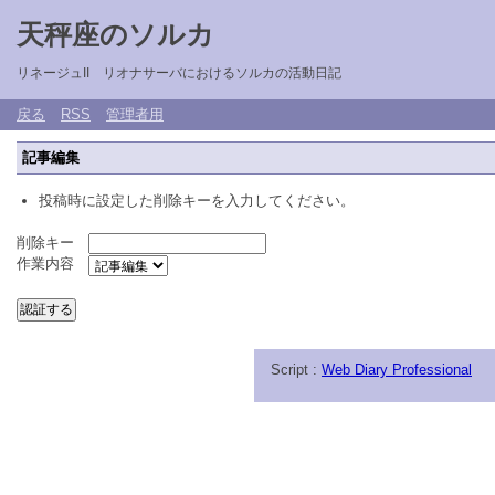
天秤座のソルカ
リネージュII リオナサーバにおけるソルカの活動日記
戻る
RSS
管理者用
記事編集
投稿時に設定した削除キーを入力してください。
削除キー
作業内容
Script :
Web Diary Professional