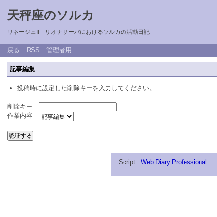
天秤座のソルカ
リネージュII リオナサーバにおけるソルカの活動日記
戻る
RSS
管理者用
記事編集
投稿時に設定した削除キーを入力してください。
削除キー
作業内容
Script :
Web Diary Professional