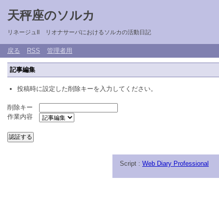
天秤座のソルカ
リネージュII リオナサーバにおけるソルカの活動日記
戻る
RSS
管理者用
記事編集
投稿時に設定した削除キーを入力してください。
削除キー
作業内容
Script :
Web Diary Professional