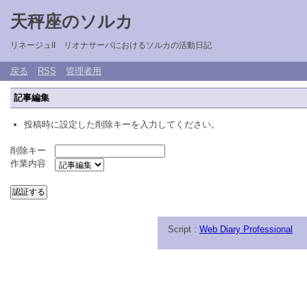
天秤座のソルカ
リネージュII リオナサーバにおけるソルカの活動日記
戻る
RSS
管理者用
記事編集
投稿時に設定した削除キーを入力してください。
削除キー
作業内容
Script :
Web Diary Professional