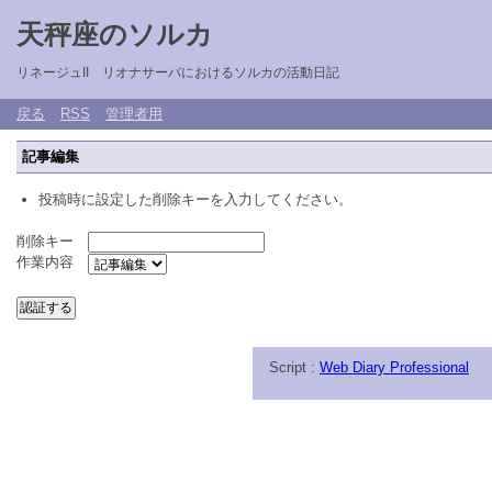
天秤座のソルカ
リネージュII リオナサーバにおけるソルカの活動日記
戻る
RSS
管理者用
記事編集
投稿時に設定した削除キーを入力してください。
削除キー
作業内容
Script :
Web Diary Professional