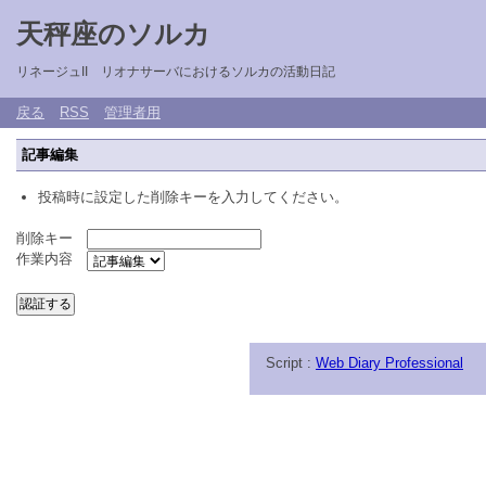
天秤座のソルカ
リネージュII リオナサーバにおけるソルカの活動日記
戻る
RSS
管理者用
記事編集
投稿時に設定した削除キーを入力してください。
削除キー
作業内容
Script :
Web Diary Professional