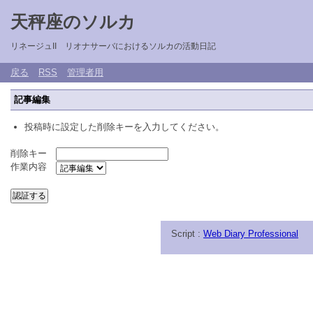
天秤座のソルカ
リネージュII リオナサーバにおけるソルカの活動日記
戻る
RSS
管理者用
記事編集
投稿時に設定した削除キーを入力してください。
削除キー
作業内容
Script :
Web Diary Professional