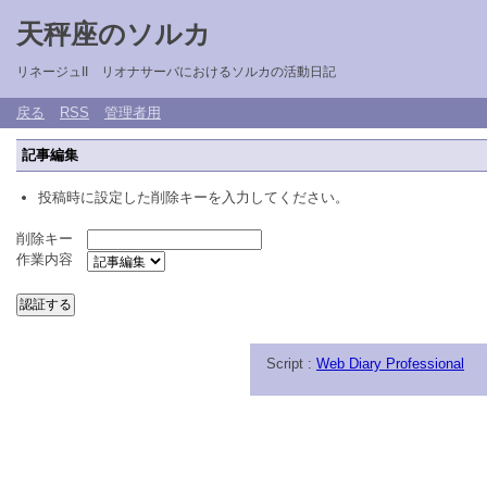
天秤座のソルカ
リネージュII リオナサーバにおけるソルカの活動日記
戻る
RSS
管理者用
記事編集
投稿時に設定した削除キーを入力してください。
削除キー
作業内容
Script :
Web Diary Professional