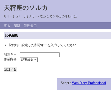
天秤座のソルカ
リネージュII リオナサーバにおけるソルカの活動日記
戻る
RSS
管理者用
記事編集
投稿時に設定した削除キーを入力してください。
削除キー
作業内容
Script :
Web Diary Professional