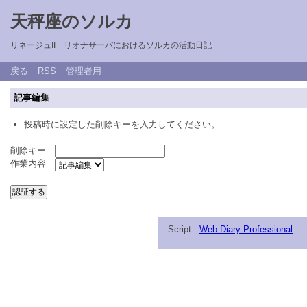
天秤座のソルカ
リネージュII リオナサーバにおけるソルカの活動日記
戻る
RSS
管理者用
記事編集
投稿時に設定した削除キーを入力してください。
削除キー
作業内容
Script :
Web Diary Professional