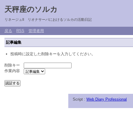
天秤座のソルカ
リネージュII リオナサーバにおけるソルカの活動日記
戻る
RSS
管理者用
記事編集
投稿時に設定した削除キーを入力してください。
削除キー
作業内容
Script :
Web Diary Professional