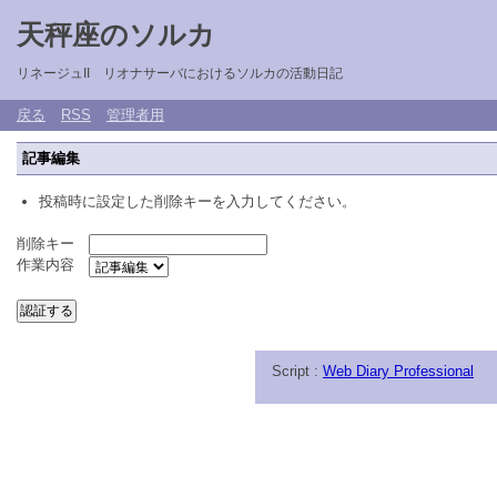
天秤座のソルカ
リネージュII リオナサーバにおけるソルカの活動日記
戻る
RSS
管理者用
記事編集
投稿時に設定した削除キーを入力してください。
削除キー
作業内容
Script :
Web Diary Professional