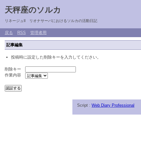
天秤座のソルカ
リネージュII リオナサーバにおけるソルカの活動日記
戻る
RSS
管理者用
記事編集
投稿時に設定した削除キーを入力してください。
削除キー
作業内容
Script :
Web Diary Professional