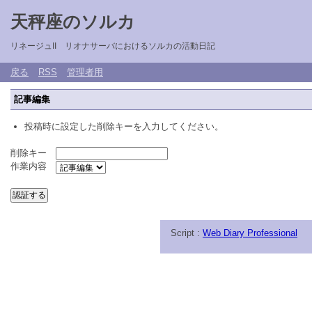
天秤座のソルカ
リネージュII リオナサーバにおけるソルカの活動日記
戻る
RSS
管理者用
記事編集
投稿時に設定した削除キーを入力してください。
削除キー
作業内容
Script :
Web Diary Professional