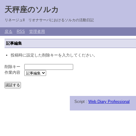
天秤座のソルカ
リネージュII リオナサーバにおけるソルカの活動日記
戻る
RSS
管理者用
記事編集
投稿時に設定した削除キーを入力してください。
削除キー
作業内容
Script :
Web Diary Professional