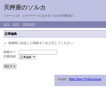
天秤座のソルカ
リネージュII リオナサーバにおけるソルカの活動日記
戻る
RSS
管理者用
記事編集
投稿時に設定した削除キーを入力してください。
削除キー
作業内容
Script :
Web Diary Professional