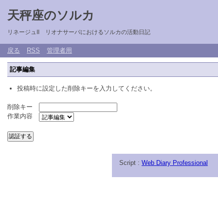
天秤座のソルカ
リネージュII リオナサーバにおけるソルカの活動日記
戻る
RSS
管理者用
記事編集
投稿時に設定した削除キーを入力してください。
削除キー
作業内容
Script :
Web Diary Professional