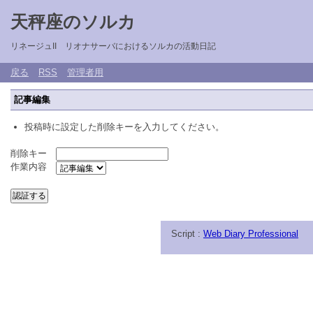
天秤座のソルカ
リネージュII リオナサーバにおけるソルカの活動日記
戻る
RSS
管理者用
記事編集
投稿時に設定した削除キーを入力してください。
削除キー
作業内容
Script :
Web Diary Professional