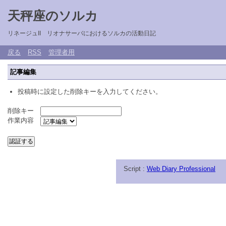
天秤座のソルカ
リネージュII リオナサーバにおけるソルカの活動日記
戻る
RSS
管理者用
記事編集
投稿時に設定した削除キーを入力してください。
削除キー
作業内容
Script :
Web Diary Professional