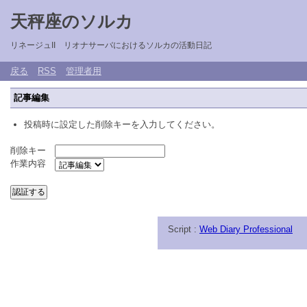
天秤座のソルカ
リネージュII リオナサーバにおけるソルカの活動日記
戻る
RSS
管理者用
記事編集
投稿時に設定した削除キーを入力してください。
削除キー
作業内容
Script :
Web Diary Professional