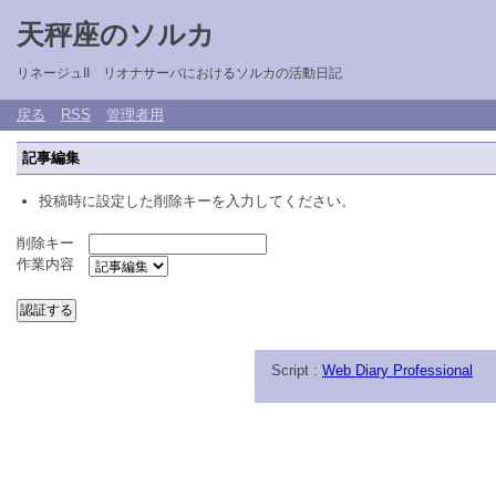
天秤座のソルカ
リネージュII リオナサーバにおけるソルカの活動日記
戻る
RSS
管理者用
記事編集
投稿時に設定した削除キーを入力してください。
削除キー
作業内容
Script :
Web Diary Professional