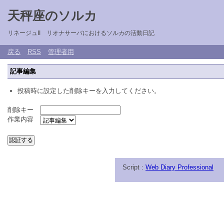
天秤座のソルカ
リネージュII リオナサーバにおけるソルカの活動日記
戻る
RSS
管理者用
記事編集
投稿時に設定した削除キーを入力してください。
削除キー
作業内容
Script :
Web Diary Professional