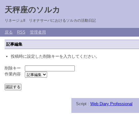
天秤座のソルカ
リネージュII リオナサーバにおけるソルカの活動日記
戻る
RSS
管理者用
記事編集
投稿時に設定した削除キーを入力してください。
削除キー
作業内容
Script :
Web Diary Professional