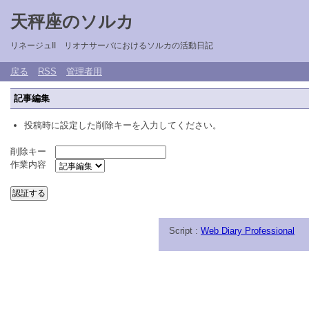
天秤座のソルカ
リネージュII リオナサーバにおけるソルカの活動日記
戻る
RSS
管理者用
記事編集
投稿時に設定した削除キーを入力してください。
削除キー
作業内容
Script :
Web Diary Professional