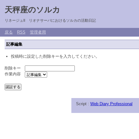
天秤座のソルカ
リネージュII リオナサーバにおけるソルカの活動日記
戻る
RSS
管理者用
記事編集
投稿時に設定した削除キーを入力してください。
削除キー
作業内容
Script :
Web Diary Professional