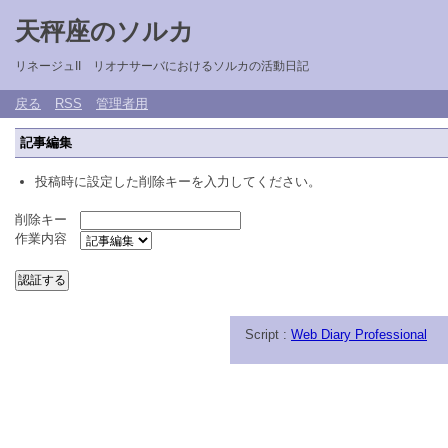
天秤座のソルカ
リネージュII リオナサーバにおけるソルカの活動日記
戻る
RSS
管理者用
記事編集
投稿時に設定した削除キーを入力してください。
削除キー
作業内容
Script :
Web Diary Professional