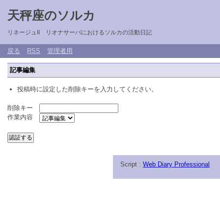
天秤座のソルカ
リネージュII リオナサーバにおけるソルカの活動日記
戻る
RSS
管理者用
記事編集
投稿時に設定した削除キーを入力してください。
削除キー
作業内容
Script :
Web Diary Professional