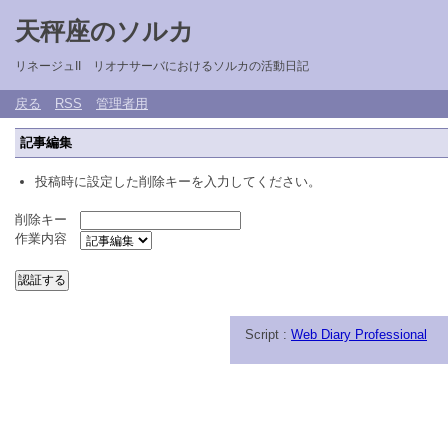
天秤座のソルカ
リネージュII リオナサーバにおけるソルカの活動日記
戻る
RSS
管理者用
記事編集
投稿時に設定した削除キーを入力してください。
削除キー
作業内容
Script :
Web Diary Professional