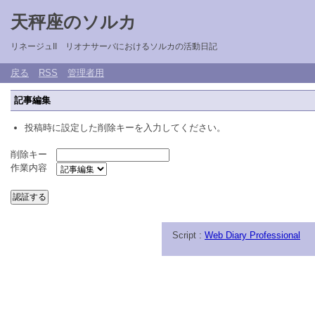
天秤座のソルカ
リネージュII リオナサーバにおけるソルカの活動日記
戻る
RSS
管理者用
記事編集
投稿時に設定した削除キーを入力してください。
削除キー
作業内容
Script :
Web Diary Professional